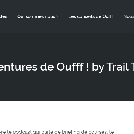
des
Qui sommes nous ?
Les conseils de Oufff
Nous
entures de Oufff ! by Trai
re le podcast qui parle de briefing de courses, te