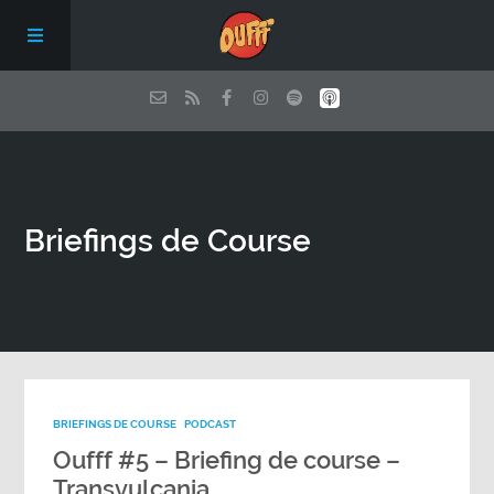
Episodes
Briefings de Course
Qui sommes nous ?
Les conseils de Oufff
Nous soutenir
BRIEFINGS DE COURSE
PODCAST
Contact
Oufff #5 – Briefing de course –
Transvulcania