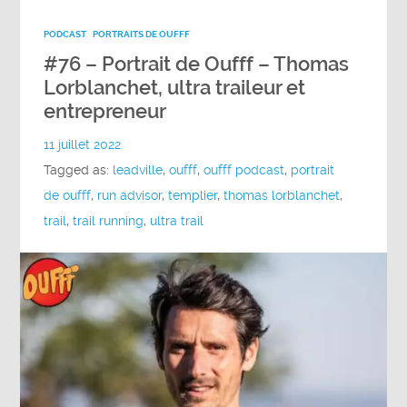
PODCAST
PORTRAITS DE OUFFF
#76 – Portrait de Oufff – Thomas
Lorblanchet, ultra traileur et
entrepreneur
11 juillet 2022
Tagged as:
leadville
,
oufff
,
oufff podcast
,
portrait
de oufff
,
run advisor
,
templier
,
thomas lorblanchet
,
trail
,
trail running
,
ultra trail