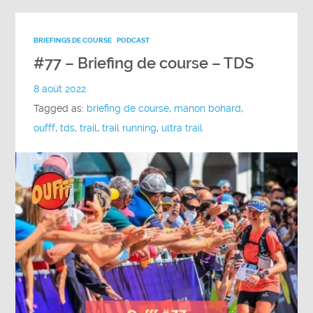
BRIEFINGS DE COURSE
PODCAST
#77 – Briefing de course – TDS
8 août 2022
Tagged as:
briefing de course
,
manon bohard
,
oufff
,
tds
,
trail
,
trail running
,
ultra trail