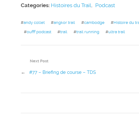
Categories:
Histoires du Trail
,
Podcast
#
andy collet
#
angkor trail
#
cambodge
#
Histoire du tra
#
oufff podcast
#
trail
#
trail running
#
ultra trail
Next Post
←
#77 – Briefing de course – TDS