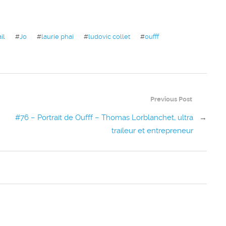
il
#
Jo
#
laurie phai
#
ludovic collet
#
oufff
Previous Post
#76 – Portrait de Oufff – Thomas Lorblanchet, ultra
→
traileur et entrepreneur