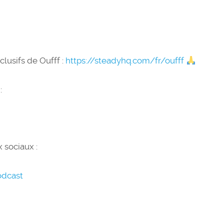
lusifs de Oufff :
https://steadyhq.com/fr/oufff
 :
 sociaux :
odcast