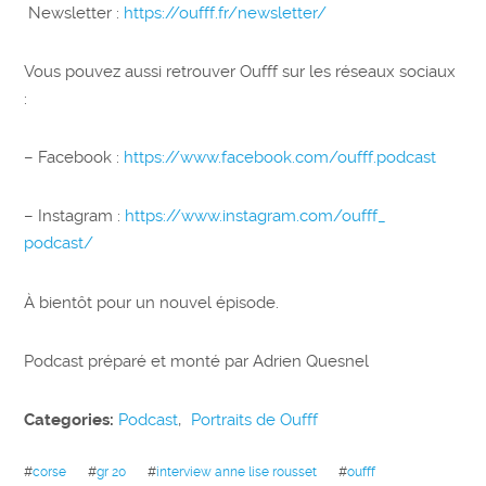
Newsletter :
https://oufff.fr/newsletter/
Vous pouvez aussi retrouver Oufff sur les réseaux sociaux
:
– Facebook :
https://www.facebook.com/oufff.podcast
– Instagram :
https://www.instagram.com/oufff_
podcast/
À bientôt pour un nouvel épisode.
Podcast préparé et monté par Adrien Quesnel
Categories:
Podcast
,
Portraits de Oufff
#
corse
#
gr 20
#
interview anne lise rousset
#
oufff