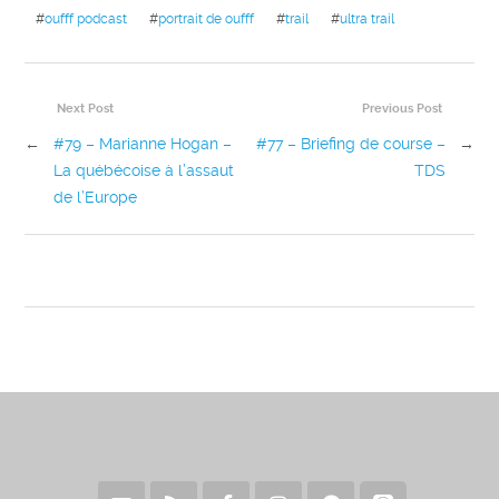
#
oufff podcast
#
portrait de oufff
#
trail
#
ultra trail
Next Post
Previous Post
←
#79 – Marianne Hogan –
#77 – Briefing de course –
→
La québécoise à l’assaut
TDS
de l’Europe