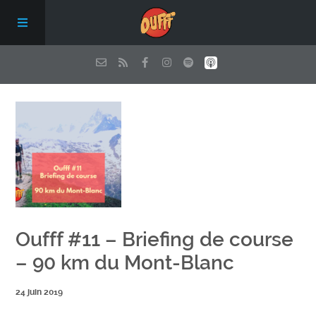
Episodes
Qui sommes nous ?
Les conseils de Oufff
Oufff #11 – Briefing de course
Nous soutenir
– 90 km du Mont-Blanc
Contact
24 juin 2019