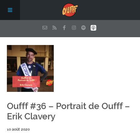
Episodes
Qui sommes nous ?
Les conseils de Oufff
Oufff #36 – Portrait de Oufff –
Nous soutenir
Erik Clavery
Contact
10 août 2020