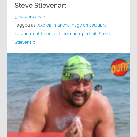
Steve Stievenart
5 octobre 2020
Tagged as:
exploit
,
manche
,
nage en eau libre
,
natation
,
oufff podcast
,
pollution
,
portrait
,
Steve
Stievenart