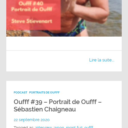
Lire la suite...
PODCAST
PORTRAITS DE OUFFF
Oufff #39 – Portrait de Oufff –
Sébastien Chaigneau
22 septembre 2020
Tagged as:
interview
,
japon
,
mont fuji
,
oufff