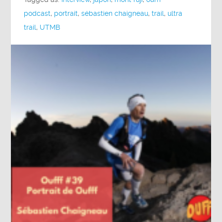
podcast
,
portrait
,
sébastien chaigneau
,
trail
,
ultra
trail
,
UTMB