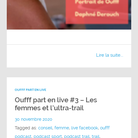
Lire la suite...
OUFFF PART EN LIVE
Oufff part en live #3 – Les
femmes et l’ultra-trail
30 novembre 2020
Tagged as:
conseil
,
femme
,
live facebook
,
oufff
podcast
,
podcast sport
,
podcast trail
,
trail
,