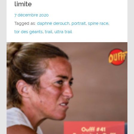
limite
7 décembre 2020
Tagged as:
daphné derouch
,
portrait
,
spine race
,
tor des géants
,
trail
,
ultra trail