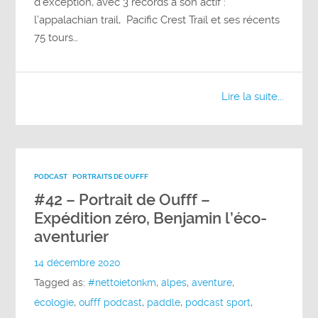
d’exception, avec 3 records à son actif :
l’appalachian trail, Pacific Crest Trail et ses récents
75 tours…
Lire la suite...
PODCAST
PORTRAITS DE OUFFF
#42 – Portrait de Oufff –
Expédition zéro, Benjamin l’éco-
aventurier
14 décembre 2020
Tagged as:
#nettoietonkm
,
alpes
,
aventure
,
écologie
,
oufff podcast
,
paddle
,
podcast sport
,