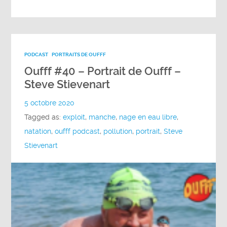
PODCAST
PORTRAITS DE OUFFF
Oufff #40 – Portrait de Oufff –
Steve Stievenart
5 octobre 2020
Tagged as:
exploit
,
manche
,
nage en eau libre
,
natation
,
oufff podcast
,
pollution
,
portrait
,
Steve
Stievenart