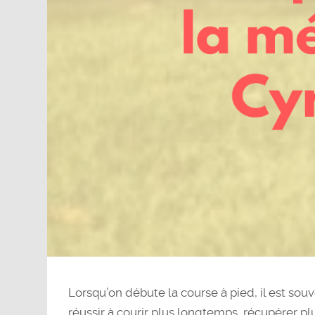
Lorsqu’on débute la course à pied, il est sou
réussir à courir plus longtemps, récupérer pl