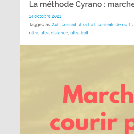
La méthode Cyrano : marcher 
14 octobre 2021
Tagged as:
24h
,
conseil ultra trail
,
conseils de oufff
,
ultra
,
ultra distance
,
ultra trail