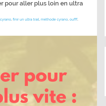
pour aller plus loin en ultra
cyrano
,
finir un ultra trail
,
méthode cyrano
,
oufff
,