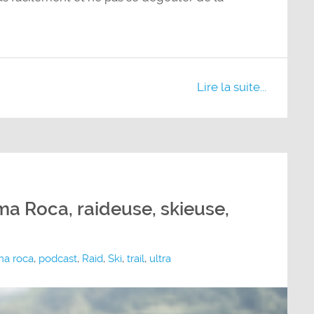
Lire la suite...
ma Roca, raideuse, skieuse,
a roca
,
podcast
,
Raid
,
Ski
,
trail
,
ultra