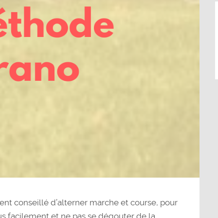
vent conseillé d’alterner marche et course, pour
us facilement et ne pas se dégouter de la