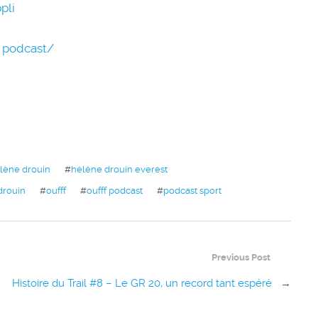
pli
_ podcast/
lène drouin
#
hélène drouin everest
drouin
#
oufff
#
oufff podcast
#
podcast sport
Previous Post
Histoire du Trail #8 – Le GR 20, un record tant espéré
→