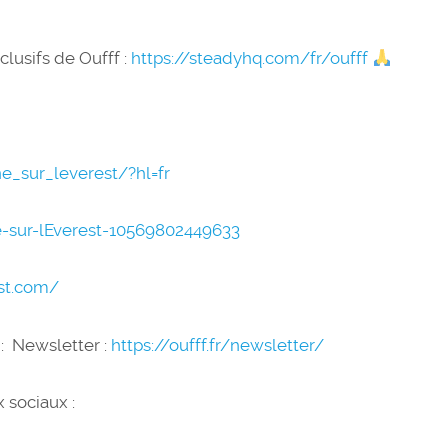
lusifs de Oufff :
https://steadyhq.com/fr/oufff
_sur_leverest/?hl=fr
-sur-lEverest-10569802449633
st.com/
 : Newsletter :
https://oufff.fr/newsletter/
 sociaux :