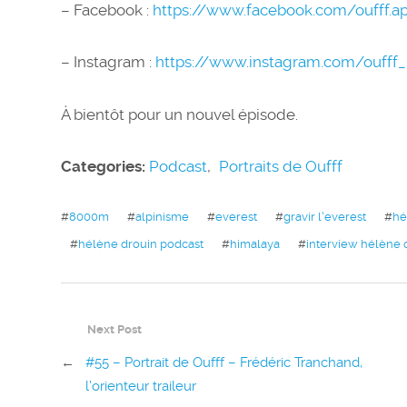
– Facebook :
https://www.facebook.com/oufff.ap
– Instagram :
https://www.instagram.com/oufff
À bientôt pour un nouvel épisode.
Categories:
Podcast
,
Portraits de Oufff
#
8000m
#
alpinisme
#
everest
#
gravir l'everest
#
hé
#
hélène drouin podcast
#
himalaya
#
interview hélène 
Next Post
←
#55 – Portrait de Oufff – Frédéric Tranchand,
l’orienteur traileur