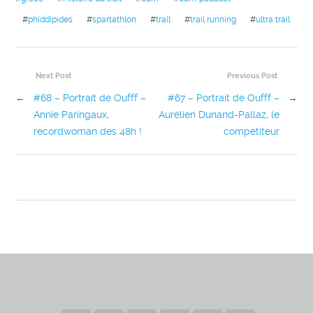
#
phiddipides
#
spartathlon
#
trail
#
trail running
#
ultra trail
Next Post
Previous Post
←
#68 – Portrait de Oufff –
#67 – Portrait de Oufff –
→
Annie Paringaux,
Aurélien Dunand-Pallaz, le
recordwoman des 48h !
compétiteur