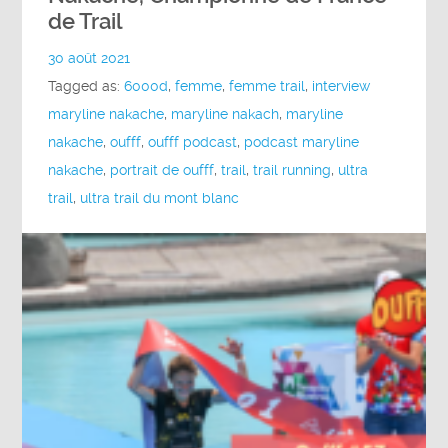
de Trail
30 août 2021
Tagged as:
6000d
,
femme
,
femme trail
,
interview
maryline nakache
,
maryline nakach
,
maryline
nakache
,
oufff
,
oufff podcast
,
podcast maryline
nakache
,
portrait de oufff
,
trail
,
trail running
,
ultra
trail
,
ultra trail du mont blanc