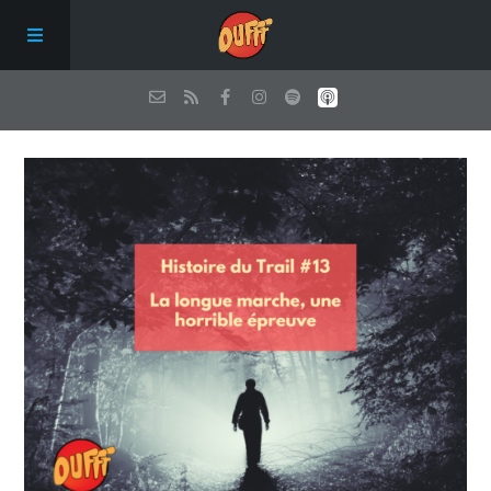
Episodes
Qui sommes nous ?
Les conseils de Oufff
Nous soutenir
Contact