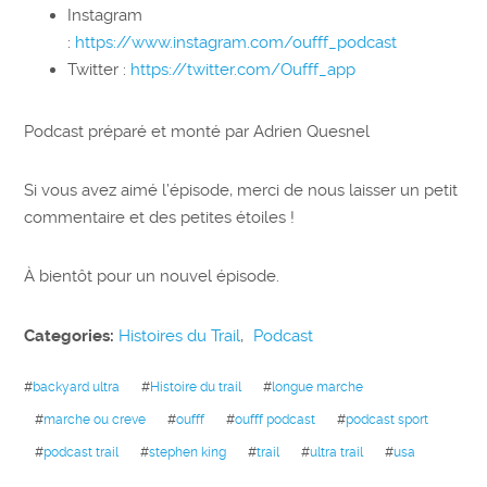
Instagram
:
https://www.instagram.com/oufff_podcast
Twitter :
https://twitter.com/Oufff_app
Podcast préparé et monté par Adrien Quesnel
Si vous avez aimé l’épisode, merci de nous laisser un petit
commentaire et des petites étoiles !
À bientôt pour un nouvel épisode.
Categories:
Histoires du Trail
,
Podcast
#
backyard ultra
#
Histoire du trail
#
longue marche
#
marche ou creve
#
oufff
#
oufff podcast
#
podcast sport
#
podcast trail
#
stephen king
#
trail
#
ultra trail
#
usa