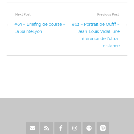
Next Post
Previous Post
←
#63 – Briefing de course –
#62 – Portrait de Oufff –
→
La SaintéLyon
Jean-Louis Vidal, une
référence de l’ultra-
distance