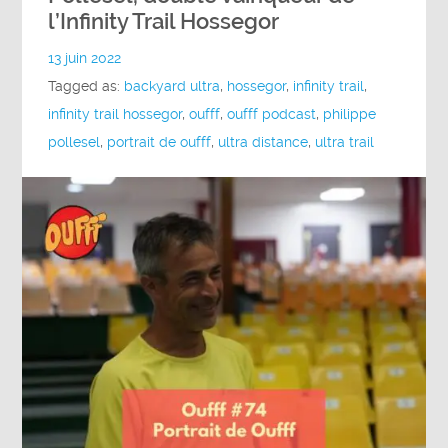
l’Infinity Trail Hossegor
13 juin 2022
Tagged as:
backyard ultra
,
hossegor
,
infinity trail
,
infinity trail hossegor
,
oufff
,
oufff podcast
,
philippe
pollesel
,
portrait de oufff
,
ultra distance
,
ultra trail