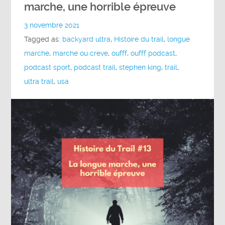
marche, une horrible épreuve
3 novembre 2021
Tagged as:
backyard ultra
,
Histoire du trail
,
longue
marche
,
marche ou creve
,
oufff
,
oufff podcast
,
podcast sport
,
podcast trail
,
stephen king
,
trail
,
ultra trail
,
usa