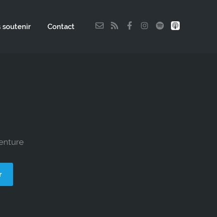
 soutenir
Contact
venture
r