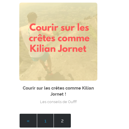
Courir sur les crêtes comme Kilian
Jornet !
Les conseils de Oufff
«
1
2