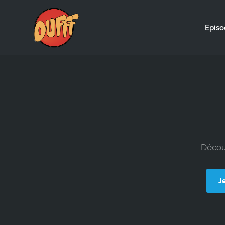
Episo
Découv
J